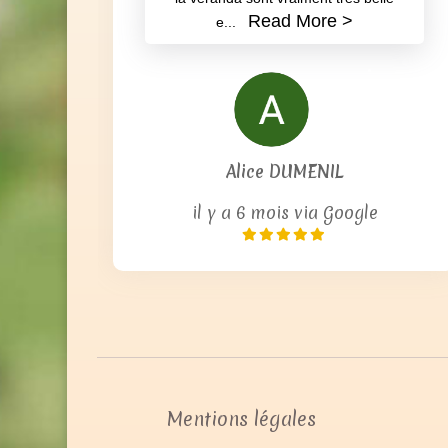
Très bon week-end. J’ai loué le gîte pour
fêter mes 40 ans. La décoration est faite
avec goût, chaque chambre possède sa
propre sdb et wc La salle de réception et
la véranda sont vraiment très belle