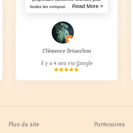
Nous nous y sommes mariés le 26
septembre 2015, un weekend parfait!
Les propriétaires sont très sympathiques
! Nous avons même fait appel à la
propriétaire (ancienne fleuriste) pour