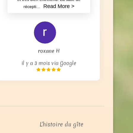
parking privatif très
pratique est à
disposition. Si vous
recherchez un endroit
où vous dire oui pour
la vie, ou pour toute
occasion festive,
voire même une
simple semaine entre
amis ou en famille,
n'hésitez plus, c'est
l'endroit idéal !
Nous avons adoré notre week-end de
Mariage début juin 2023, la propriétaire
est très accueillante et disponible. Le
clos est splendide, le jardin magnifique
et tres bien entretenu. La salle de