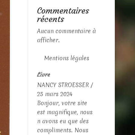
Commentaires
récents
Aucun commentaire à
afficher.
Mentions légales
Livre
NANCY STROESSER
Lagu François et
/
25 mars 2024
Patricia
/
11
Bonjour, votre site
décembre 2023
est magnifique, nous
Nous avons célébré
n avons eu que des
notre mariage chez
compliments. Nous
Mme Aubry, ce fut