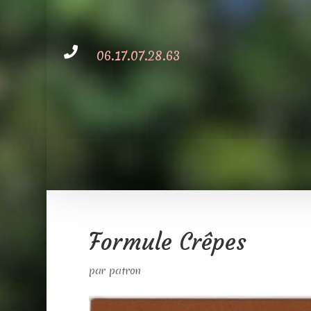

06.17.07.28.63
Formule Crêpes
par
patron